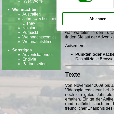
Seit über 10 Jahren habe
(Wer)Wölfe
nicht auf fertige Lösunge
Weihnachten
Auch auf dieser Seite läuft
Australien
Ablehnen
Jahreswechsel bei
Zu meinen PHP-Projekten, d
Disney
von 2005 bis 2013 alle Ja
Nikolaus
dass niemand auf die Ide
Pumuckl
war, warteten in den Türc
Weihnachtscomics
finden Sie auf der
Adventka
Weihnachtsfilme
Außerdem:
Sonstiges
Punkten oder Pack
Adventskalender
Das offizielle Brows
Endivie
Partnerseiten
Texte
Von November 2009 bis Jan
Videospielredakteur bei 
noch ein gutes Jahr als 
erhalten. Einige der Artik
(und natürlich auch im 
freundlicher Erlaubnis de