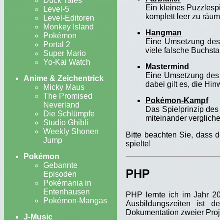
Duck Tales
Ein kleines Puzzlespi
Level-5
komplett leer zu räu
Level-Editoren
Monkey Island
Hangman
Pokémon
Eine Umsetzung des 
Portal 2
viele falsche Buchst
Super Mario
Yo-Kai Watch
Mastermind
Eine Umsetzung des 
Anime & Zeichentrick
dabei gilt es, die Hi
Micky Maus
The Promised
Pokémon-Kampf
Neverland
Das Spielprinzip de
Die Schlümpfe
miteinander verglich
Studio Ghibli
Weekly Shonen
Bitte beachten Sie, dass 
Jump
spielte!
Pokémon
Gebannte
PHP
Episoden
Pokémania in
Entenhausen
PHP lernte ich im Jahr 2
Pokémon-Mangas
Ausbildungszeiten ist 
Dokumentation zweier Pro
J-Music