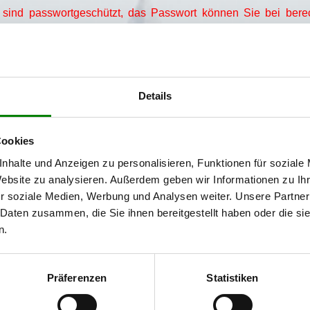
 sind passwortgeschützt, das Passwort können Sie bei berec
m Rahmen der Vorlesung "Game Design & Prototyping". Ziel wa
, aber auch einen funktionsfähigen Prototyp des Spiels zu präse
Details
lementen für zwischendurch und wurde mit der Note 1,0 bewerte
B)
B)
Cookies
nhalte und Anzeigen zu personalisieren, Funktionen für soziale
Website zu analysieren. Außerdem geben wir Informationen zu I
dteil meiner Bachelor Thesis mit dem Thema "Das Spielverhal
 einen selbst programmierten Rollenspiel", die in ihrer Ge
r soziale Medien, Werbung und Analysen weiter. Unsere Partner
m kleinen Browser-Rollenspiel
Monster Meadows
zählte daz
 Daten zusammen, die Sie ihnen bereitgestellt haben oder die s
ung sowie eine rund 80-seitige Dokumentation.
n.
)
B)
Präferenzen
Statistiken