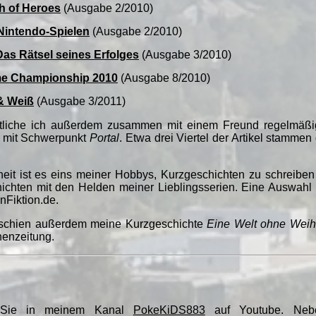
h of Heroes
(Ausgabe 2/2010)
Nintendo-Spielen
(Ausgabe 2/2010)
Das Rätsel seines Erfolges
(Ausgabe 3/2010)
e Championship 2010
(Ausgabe 8/2010)
& Weiß
(Ausgabe 3/2011)
entliche ich außerdem zusammen mit einem Freund regelmäß
e mit Schwerpunkt
Portal
. Etwa drei Viertel der Artikel stamme
ndheit ist es eins meiner Hobbys, Kurzgeschichten zu schreibe
hichten mit den Helden meiner Lieblingsserien. Eine Auswahl 
nFiktion.de.
erschien außerdem meine Kurzgeschichte
Eine Welt ohne Weih
henzeitung.
n Sie in meinem Kanal
PokeKiDS883
auf Youtube. Neben