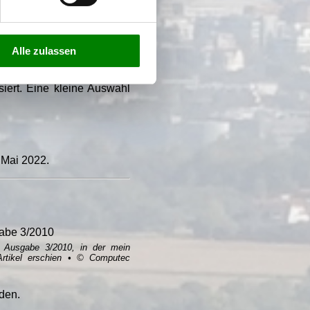
ripten oder Gästebüchern
ann weiß man, was man hat!
Alle zulassen
e Adventskalender, den ich
verlässig darüber gewacht,
echende Tag dann gekommen
iert. Eine kleine Auswahl
 Mai 2022.
Ausgabe 3/2010, in der mein
Artikel erschien • © Computec
den.