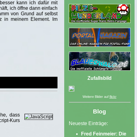
besser kann ich dafür mit
t, ich öffne dann einfach
amm von Grund auf selbst
nz in meinem Element. Im
Zufallsbild
Weitere Bilder auf
flickr
Blog
ehe, dass
ript-Kurs
Neueste Einträge:
Fred Feinmeier: Die