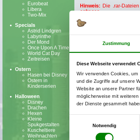
Eurobeat
Hinweis:
Die .rar-Dateien
Libera
anfragen.
Two-Mix
Fantasy Temple
Specials
Astrid Lindgren
Dieses Projekt entstand i
Labyrinthe
Spielprinzip zu entwickeln
Der Mond
Zustimmung
ein Glücksspiel mit RPG-E
Once Upon A Time
World Cat Day
Dokumentation
(2,03 M
Zeitreisen
Programmcode
(6,58 M
Diese Webseite verwendet 
Ostern
Monster Meadows
Wir verwenden Cookies, um I
Hasen bei Disney
Ostern in
und die Zugriffe auf unsere 
Dieses Projekt war Bestan
Kinderserien
Beispiel von
Pokémon
und
Website an unsere Partner fü
bewertet wurde. Neben de
möglicherweise mit weiteren
Halloween
Umfrage inklusive Auswert
Disney
der Dienste gesammelt habe
Drachen
Dokumentation
(2,11 MB
Hexen
Programmcode
(36,8 M
Einwilligungsauswahl
Kleine
Spukgestalten
Notwendig
Private PHP-Projekte
Kuscheltiere
Weihnachten