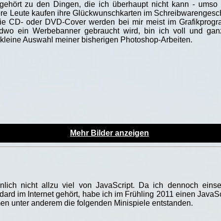
gehört zu den Dingen, die ich überhaupt nicht kann - umso 
 Leute kaufen ihre Glückwunschkarten im Schreibwarengeschäf
e CD- oder DVD-Cover werden bei mir meist im Grafikprogr
ndwo ein Werbebanner gebraucht wird, bin ich voll und ga
kleine Auswahl meiner bisherigen Photoshop-Arbeiten.
Mehr Bilder anzeigen
önlich nicht allzu viel von JavaScript. Da ich dennoch eins
ard im Internet gehört, habe ich im Frühling 2011 einen JavaSc
en unter anderem die folgenden Minispiele entstanden.