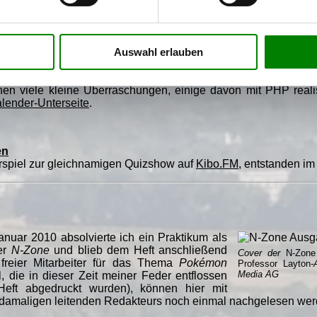
 ich mich daran gewöhnt, bei Homepage-Bedarf wie News-Sc
n zurückzugreifen, sondern alles selbst zu programmieren - d
 viel PHP, aber natürlich weitgehend unsichtbar im Hintergrund.
Auswahl erlauben
ie man auch sehen kann (bzw. konnte), zählt etwa der virtuell
hre wieder angeboten habe. Der Adventskalender selbst hat zu
e kommt, ein Türchen vorab zu öffnen, und wenn der entspr
hen viele kleine Überraschungen, einige davon mit PHP realis
lender-Unterseite
.
en
erspiel zur gleichnamigen Quizshow auf
Kibo.FM
, entstanden im
uar 2010 absolvierte ich ein Praktikum als
der
N-Zone
und blieb dem Heft anschließend
Cover der
N-Zone
freier Mitarbeiter für das Thema
Pokémon
Professor Layton
-
Media AG
el, die in dieser Zeit meiner Feder entflossen
Heft abgedruckt wurden), können hier mit
s damaligen leitenden Redakteurs noch einmal nachgelesen wer