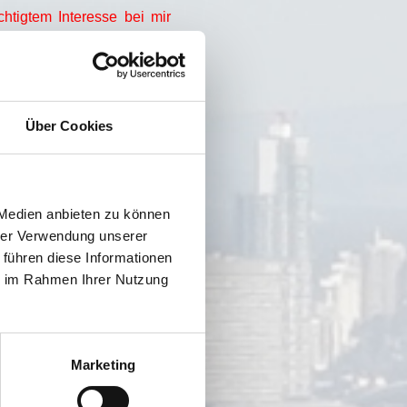
htigtem Interesse bei mir
r es in erster Linie, ein
ntieren.
Fantasy Temple
ist
Über Cookies
t.
 Medien anbieten zu können
hrer Verwendung unserer
ten von Rollenspielern am
samtheit mit der Note 1,3
 führen diese Informationen
u auch eine umfangreiche
ie im Rahmen Ihrer Nutzung
Marketing