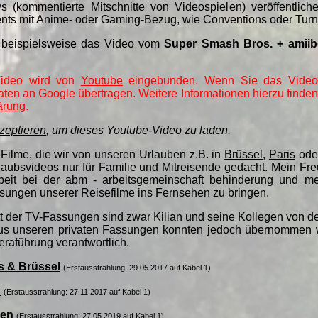
 (kommentierte Mitschnitte von Videospielen) veröffentlichen
ts mit Anime- oder Gaming-Bezug, wie Conventions oder Turn
 beispielsweise das Video vom
Super Smash Bros. + amiib
ideo wird von
Youtube
eingebunden. Wenn Sie das Vide
ten an Google übertragen. Weitere Informationen hierzu finden
ärung
.
zeptieren
, um dieses Youtube-Video zu laden.
 Filme, die wir von unseren Urlauben z.B. in
Brüssel
,
Paris
ode
laubsvideos nur für Familie und Mitreisende gedacht. Mein Fre
beit bei der
abm - arbeitsgemeinschaft behinderung und me
ssungen unserer Reisefilme ins Fernsehen zu bringen.
t der TV-Fassungen sind zwar Kilian und seine Kollegen von der
us unseren privaten Fassungen konnten jedoch übernommen w
eraführung verantwortlich.
s & Brüssel
(Erstausstrahlung: 29.05.2017 auf Kabel 1)
n
(Erstausstrahlung: 27.11.2017 auf Kabel 1)
ien
(Erstausstrahlung: 27.05.2019 auf Kabel 1)