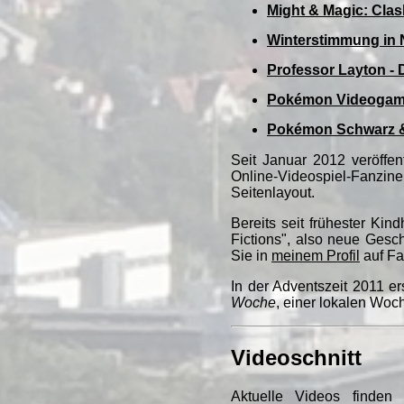
Might & Magic: Clas
Winterstimmung in 
Professor Layton - 
Pokémon Videogam
Pokémon Schwarz 
Seit Januar 2012 veröff
Online-Videospiel-Fanzin
Seitenlayout.
Bereits seit frühester Ki
Fictions", also neue Gesc
Sie in
meinem Profil
auf Fa
In der Adventszeit 2011 
Woche
, einer lokalen Woc
Videoschnitt
Aktuelle Videos finde