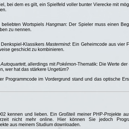
el, bei dem es gilt, ein Spielfeld voller bunter Vierecke mit m
men.
beliebten Wortspiels
Hangman
: Der Spieler muss einen Begr
aben zu nennen.
Denkspiel-Klassikers
Mastermind
: Ein Geheimcode aus vier F
nweise geschickt zu kombinieren.
s
Autoquartett
, allerdings mit
Pokémon
-Thematik: Die Werte der
en, wer hat das stärkere Ungetüm?
der Programmcode im Vordergrund stand und das optische Ers
002 kennen und lieben. Ein Großteil meiner PHP-Projekte au
derzeit nicht mehr online. Hier können Sie jedoch Pro
jekte aus meinem Studium downloaden.