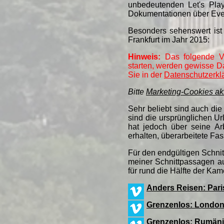
unbedeutenden Let's Plays
Dokumentationen über Even
Besonders sehenswert ist
Frankfurt im Jahr 2015:
Hinweis:
Das folgende V
starten, werden gewisse Da
Sie in der
Datenschutzerkl
Bitte
Marketing-Cookies ak
Sehr beliebt sind auch die
sind die ursprünglichen Ur
hat jedoch über seine Ar
erhalten, überarbeitete Fa
Für den endgültigen Schnit
meiner Schnittpassagen a
für rund die Hälfte der Kam
Anders Reisen: Pari
Grenzenlos: Londo
Grenzenlos: Rumän