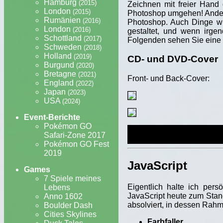
Hamburg
(2015)
Zeichnen mit freier Hand 
London
(2015)
Photoshop umgehen! Andere
Rumänien
(2016)
Photoshop. Auch Dinge wi
London
(2016)
gestaltet, und wenn irge
Schottland
(2017)
Folgenden sehen Sie eine 
Schweden
(2018)
Holland
(2019)
CD- und DVD-Cover
Burgund
(2020)
Bretagne
(2021)
Front- und Back-Cover:
England
(2022)
Japan
(2023)
USA
(2024)
Event-Berichte
Pokémon GO
Safari-Zone 2017
Pokémon GO Fest
2019
JavaScript
Games
7 Spiele meines
Eigentlich halte ich pers
Lebens
JavaScript heute zum Stand
Anno 1602
absolviert, in dessen Rahm
Boulder Dash
Cities Skylines
Farbfaller