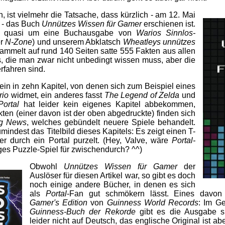
, ist vielmehr die Tatsache, dass kürzlich - am 12. Mai
 - das Buch
Unnützes Wissen für Gamer
erschienen ist.
ch quasi um eine Buchausgabe von
Warios Sinnlos-
er
N-Zone
) und unserem Abklatsch
Wheatleys unnützes
ammelt auf rund 140 Seiten satte 555 Fakten aus allen
 die man zwar nicht unbedingt wissen muss, aber die
rfahren sind.
lein in zehn Kapitel, von denen sich zum Beispiel eines
rio
widmet, ein anderes fasst
The Legend of Zelda
und
Portal
hat leider kein eigenes Kapitel abbekommen,
kten (einer davon ist der oben abgedruckte) finden sich
ng News
, welches gebündelt neuere Spiele behandelt.
umindest das Titelbild dieses Kapitels: Es zeigt einen T-
der durch ein Portal purzelt. (Hey, Valve, wäre
Portal-
iges Puzzle-Spiel für zwischendurch? ^^)
Obwohl
Unnützes Wissen für Gamer
der
Auslöser für diesen Artikel war, so gibt es doch
noch einige andere Bücher, in denen es sich
als
Portal
-Fan gut schmökern lässt. Eines davon 
Gamer's Edition
von
Guinness World Records
: Im G
Guinness-Buch der Rekorde
gibt es die Ausgabe sp
leider nicht auf Deutsch, das englische Original ist a