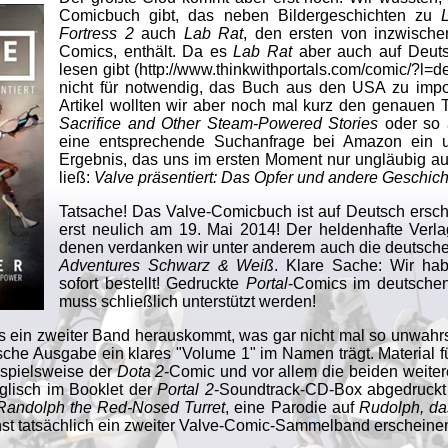
Comicbuch gibt, das neben Bildergeschichten zu
Fortress 2
auch
Lab Rat
, den ersten von inzwischen
Comics, enthält. Da es
Lab Rat
aber auch auf Deutsc
lesen gibt (
http://www.thinkwithportals.com/comic/?l=d
nicht für notwendig, das Buch aus den USA zu import
Artikel wollten wir aber noch mal kurz den genauen Ti
Sacrifice and Other Steam-Powered Stories
oder so ä
eine entsprechende Suchanfrage bei Amazon ein u
Ergebnis, das uns im ersten Moment nur ungläubig auf
ließ:
Valve präsentiert: Das Opfer und andere Geschic
Tatsache! Das Valve-Comicbuch ist auf Deutsch ersc
erst neulich am 19. Mai 2014! Der heldenhafte Verlag
denen verdanken wir unter anderem auch die deutsc
Adventures Schwarz & Weiß
. Klare Sache: Wir h
sofort bestellt! Gedruckte
Portal
-Comics im deutsche
muss schließlich unterstützt werden!
ass ein zweiter Band herauskommt, was gar nicht mal so unwahr
sche Ausgabe ein klares "Volume 1" im Namen trägt. Material 
ispielsweise der
Dota 2
-Comic und vor allem die beiden weite
nglisch im Booklet der
Portal 2
-Soundtrack-CD-Box abgedruckt 
Randolph the Red-Nosed Turret
, eine Parodie auf
Rudolph, da
hst tatsächlich ein zweiter Valve-Comic-Sammelband erscheinen