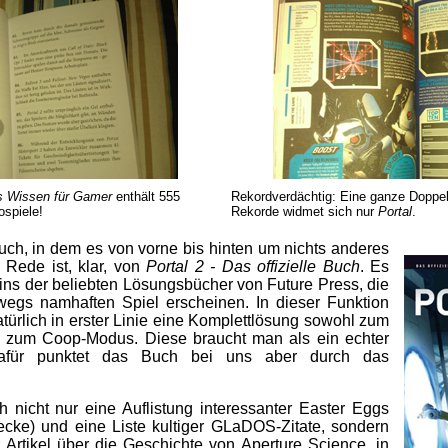
s Wissen für Gamer
enthält 555
Rekordverdächtig: Eine ganze Doppe
ospiele!
Rekorde widmet sich nur
Portal
.
uch, in dem es von vorne bis hinten um nichts anderes
 Rede ist, klar, von
Portal 2 - Das offizielle Buch
. Es
ins der beliebten Lösungsbücher von Future Press, die
egs namhaften Spiel erscheinen. In dieser Funktion
türlich in erster Linie eine Komplettlösung sowohl zum
ch zum Coop-Modus. Diese braucht man als ein echter
afür punktet das Buch bei uns aber durch das
h nicht nur eine Auflistung interessanter Easter Eggs
ecke) und eine Liste kultiger GLaDOS-Zitate, sondern
 Artikel über die Geschichte von Aperture Science, in