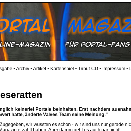
usgabe
•
Archiv
•
Artikel
•
Kartenspiel
•
Tribut-CD
•
Impressum
•
Leseratten
nglich keinerlei Portale beinhalten. Erst nachdem ausnahm
wert hatte, änderte Valves Team seine Meinung."
Zugegeben, wir wussten es schon - wir sind uns nur gerade nich
Magazin erzählt haben. Aber darum geht es auch gar nicht!