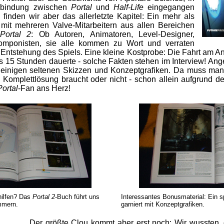
rbindung zwischen
Portal
und
Half-Life
eingegangen
finden wir aber das allerletzte Kapitel: Ein mehr als
w mit mehreren Valve-Mitarbeitern aus allen Bereichen
Portal 2
: Ob Autoren, Animatoren, Level-Designer,
omponisten, sie alle kommen zu Wort und verraten
r Entstehung des Spiels. Eine kleine Kostprobe: Die Fahrt am 
 15 Stunden dauerte - solche Fakten stehen im Interview! Anger
einigen seltenen Skizzen und Konzeptgrafiken. Da muss man
e Komplettlösung braucht oder nicht - schon allein aufgrund 
Portal
-Fan ans Herz!
hilfen? Das
Portal 2
-Buch führt uns
Interessantes Bonusmaterial: Ein s
ammern.
garniert mit Konzeptgrafiken.
Der größte Clou kommt aber erst noch: Wir wussten,