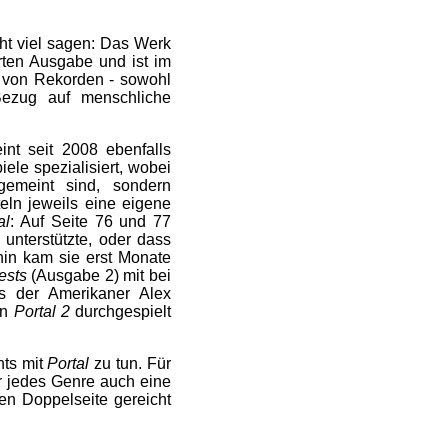
ht viel sagen: Das Werk
erten Ausgabe und ist im
 von Rekorden - sowohl
ezug auf menschliche
t seit 2008 ebenfalls
ele spezialisiert, wobei
gemeint sind, sondern
eln jeweils eine eigene
al
: Auf Seite 76 und 77
unterstützte, oder dass
hin kam sie erst Monate
ests
(Ausgabe 2) mit bei
s der Amerikaner Alex
en
Portal 2
durchgespielt
hts mit
Portal
zu tun. Für
ür jedes Genre auch eine
nen Doppelseite gereicht