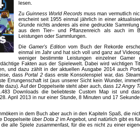
lesen.
Zu
Guinness World Records
muss man vermutlich nic
erscheint seit 1955 einmal jährlich in einer aktualisi
Grunde nichts anderes als eine gedruckte Sammlung
aus dem Tier– und Pflanzenreich als auch im B
Leistungen oder Sammlungen.
Die
Gamer's Edition
vom Buch der Rekorde erschein
einmal im Jahr und hat sich voll und ganz auf Videospi
weniger bestimmte Leistungen einzelner Gamer 
rdächtige Fakten aus der Spielewelt. Dabei wird wichtigen Tit
en, und dazu zählt in der aktuellen Ausgabe 2014 auch
Port
weise, dass
Portal 2
dass erste Konsolenspiel war, das
Steam
ste Errungenschaft ist (aus unserer Sicht kein Wunder, immer
e dazu). Auf der Doppelseite steht aber auch, dass
12 Angry T
9.483 Downloads die beliebteste Custom Map ist und das
28. April 2013 in nur einer Stunde, 8 Minuten und 17 Sekund
hmökern in dem Buch aber auch in den Kapiteln Spaß, die nic
ne Doppelseite über
Dota 2
im Angebot, und natürlich gibt es f
die alle Spiele zusammenfast, für die es nicht zu einer eige