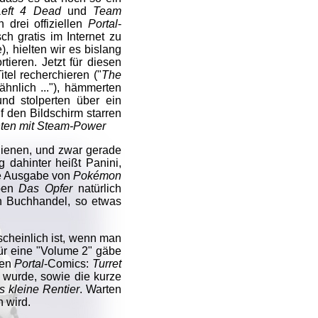
Left 4 Dead
und
Team
 drei offiziellen
Portal
-
h gratis im Internet zu
e
), hielten wir es bislang
ieren. Jetzt für diesen
tel recherchieren ("
The
hnlich ..."), hämmerten
nd stolperten über ein
 den Bildschirm starren
hten mit Steam-Power
hienen, und zwar gerade
 dahinter heißt Panini,
he Ausgabe von
Pokémon
aben
Das Opfer
natürlich
n Buchhandel, so etwas
scheinlich ist, wenn man
für eine "Volume 2" gäbe
ren
Portal
-Comics:
Turret
wurde, sowie die kurze
s kleine Rentier
. Warten
 wird.