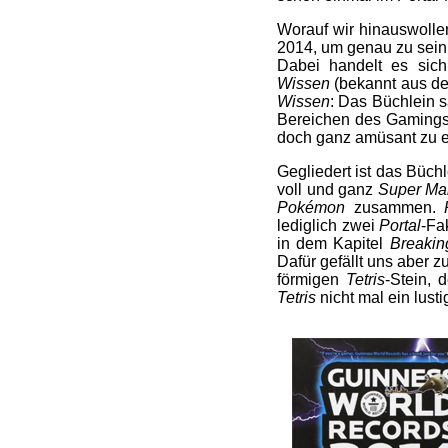
Worauf wir hinauswollen
2014, um genau zu sein
Dabei handelt es si
Wissen
(bekannt aus d
Wissen
: Das Büchlein s
Bereichen des Gamings,
doch ganz amüsant zu e
Gegliedert ist das Büch
voll und ganz
Super Ma
Pokémon
zusammen.
lediglich zwei
Portal
-Fa
in dem Kapitel
Breaki
Dafür gefällt uns aber z
förmigen
Tetris
-Stein, 
Tetris
nicht mal ein lust