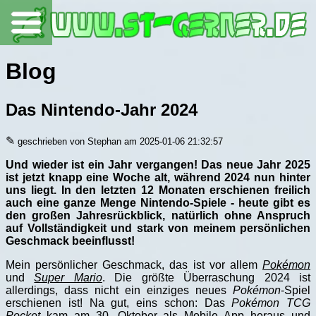
Blog
Das Nintendo-Jahr 2024
✎
geschrieben von Stephan am 2025-01-06 21:32:57
Und wieder ist ein Jahr vergangen! Das neue Jahr 2025
ist jetzt knapp eine Woche alt, während 2024 nun hinter
uns liegt. In den letzten 12 Monaten erschienen freilich
auch eine ganze Menge Nintendo-Spiele - heute gibt es
den großen Jahresrückblick, natürlich ohne Anspruch
auf Vollständigkeit und stark von meinem persönlichen
Geschmack beeinflusst!
Mein persönlicher Geschmack, das ist vor allem
Pokémon
und
Super Mario
. Die größte Überraschung 2024 ist
allerdings, dass nicht ein einziges neues
Pokémon
-Spiel
erschienen ist! Na gut, eins schon: Das
Pokémon TCG
Pocket
kam am 30. Oktober als Mobile App heraus und