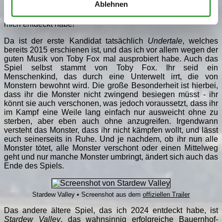
Ablehnen
Undertale
, was uns dann zu einem speziellen Themenblock
bringt: Spiele, die schon älter sind, die ich aber erst 2024 für
mich entdeckt habe!
Da ist der erste Kandidat tatsächlich
Undertale
, welches
bereits 2015 erschienen ist, und das ich vor allem wegen der
guten Musik von Toby Fox mal ausprobiert habe. Auch das
Spiel selbst stammt von Toby Fox. Ihr seid ein
Menschenkind, das durch eine Unterwelt irrt, die von
Monstern bewohnt wird. Die große Besonderheit ist hierbei,
dass ihr die Monster nicht zwingend besiegen müsst - ihr
könnt sie auch verschonen, was jedoch voraussetzt, dass ihr
im Kampf eine Weile lang einfach nur ausweicht ohne zu
sterben, aber eben auch ohne anzugreifen. Irgendwann
versteht das Monster, dass ihr nicht kämpfen wollt, und lässt
euch seinerseits in Ruhe. Und je nachdem, ob ihr nun alle
Monster tötet, alle Monster verschont oder einen Mittelweg
geht und nur manche Monster umbringt, ändert sich auch das
Ende des Spiels.
Stardew Valley • Screenshot aus dem
offiziellen Trailer
Das andere ältere Spiel, das ich 2024 entdeckt habe, ist
Stardew Valley
, das wahnsinnig erfolgreiche Bauernhof-