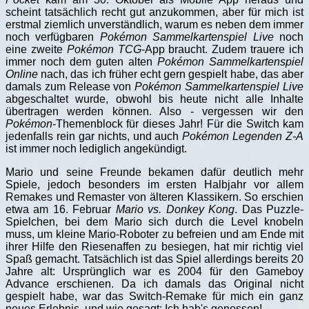
scheint tatsächlich recht gut anzukommen, aber für mich ist
erstmal ziemlich unverständlich, warum es neben dem immer
noch verfügbaren
Pokémon Sammelkartenspiel Live
noch
eine zweite
Pokémon TCG
-App braucht. Zudem trauere ich
immer noch dem guten alten
Pokémon Sammelkartenspiel
Online
nach, das ich früher echt gern gespielt habe, das aber
damals zum Release von
Pokémon Sammelkartenspiel Live
abgeschaltet wurde, obwohl bis heute nicht alle Inhalte
übertragen werden können. Also - vergessen wir den
Pokémon
-Themenblock für dieses Jahr! Für die Switch kam
jedenfalls rein gar nichts, und auch
Pokémon Legenden Z-A
ist immer noch lediglich angekündigt.
Mario und seine Freunde bekamen dafür deutlich mehr
Spiele, jedoch besonders im ersten Halbjahr vor allem
Remakes und Remaster von älteren Klassikern. So erschien
etwa am 16. Februar
Mario vs. Donkey Kong
. Das Puzzle-
Spielchen, bei dem Mario sich durch die Level knobeln
muss, um kleine Mario-Roboter zu befreien und am Ende mit
ihrer Hilfe den Riesenaffen zu besiegen, hat mir richtig viel
Spaß gemacht. Tatsächlich ist das Spiel allerdings bereits 20
Jahre alt: Ursprünglich war es 2004 für den Gameboy
Advance erschienen. Da ich damals das Original nicht
gespielt habe, war das Switch-Remake für mich ein ganz
neues Erlebnis, und wie gesagt: Ich hab's genossen!