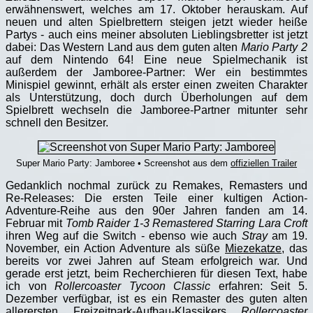
erwähnenswert, welches am 17. Oktober herauskam. Auf
neuen und alten Spielbrettern steigen jetzt wieder heiße
Partys - auch eins meiner absoluten Lieblingsbretter ist jetzt
dabei: Das Western Land aus dem guten alten
Mario Party 2
auf dem Nintendo 64! Eine neue Spielmechanik ist
außerdem der Jamboree-Partner: Wer ein bestimmtes
Minispiel gewinnt, erhält als erster einen zweiten Charakter
als Unterstützung, doch durch Überholungen auf dem
Spielbrett wechseln die Jamboree-Partner mitunter sehr
schnell den Besitzer.
Super Mario Party: Jamboree • Screenshot aus dem
offiziellen Trailer
Gedanklich nochmal zurück zu Remakes, Remasters und
Re-Releases: Die ersten Teile einer kultigen Action-
Adventure-Reihe aus den 90er Jahren fanden am 14.
Februar mit
Tomb Raider 1-3 Remastered Starring Lara Croft
ihren Weg auf die Switch - ebenso wie auch
Stray
am 19.
November, ein Action Adventure als süße
Miezekatze
, das
bereits vor zwei Jahren auf Steam erfolgreich war. Und
gerade erst jetzt, beim Recherchieren für diesen Text, habe
ich von
Rollercoaster Tycoon Classic
erfahren: Seit 5.
Dezember verfügbar, ist es ein Remaster des guten alten
allerersten Freizeitpark-Aufbau-Klassikers
Rollercoaster