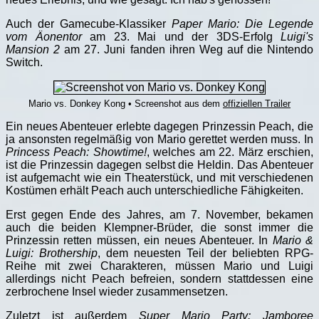
Auch der Gamecube-Klassiker
Paper Mario: Die Legende
vom Äonentor
am 23. Mai und der 3DS-Erfolg
Luigi's
Mansion 2
am 27. Juni fanden ihren Weg auf die Nintendo
Switch.
Mario vs. Donkey Kong • Screenshot aus dem
offiziellen Trailer
Ein neues Abenteuer erlebte dagegen Prinzessin Peach, die
ja ansonsten regelmäßig von Mario gerettet werden muss. In
Princess Peach: Showtime!
, welches am 22. März erschien,
ist die Prinzessin dagegen selbst die Heldin. Das Abenteuer
ist aufgemacht wie ein Theaterstück, und mit verschiedenen
Kostümen erhält Peach auch unterschiedliche Fähigkeiten.
Erst gegen Ende des Jahres, am 7. November, bekamen
auch die beiden Klempner-Brüder, die sonst immer die
Prinzessin retten müssen, ein neues Abenteuer. In
Mario &
Luigi: Brothership
, dem neuesten Teil der beliebten RPG-
Reihe mit zwei Charakteren, müssen Mario und Luigi
allerdings nicht Peach befreien, sondern stattdessen eine
zerbrochene Insel wieder zusammensetzen.
Zuletzt ist außerdem
Super Mario Party: Jamboree