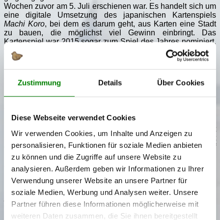
Wochen zuvor am 5. Juli erschienen war. Es handelt sich um
eine digitale Umsetzung des japanischen Kartenspiels
Machi Koro
, bei dem es darum geht, aus Karten eine Stadt
zu bauen, die möglichst viel Gewinn einbringt. Das
Kartenspiel war 2015 sogar zum Spiel des Jahres nominiert,
verlor dann aber letzten Endes gegen
Colt Express
. Weil ich
aber
Machi Koro
damals gern gespielt habe, freue ich mich
umso mehr darüber, dass es jetzt, fast zehn Jahre später,
auch auf der Switch verfügbar ist.
Zustimmung
Details
Über Cookies
Und wenn wir gerade schon mal von echten analogen
Kartenspielen sprechen, ein kleiner Blick über den
Tellerrand: Das Kartenspiel
Let's Go to Japan!
kam im April
Diese Webseite verwendet Cookies
2024 nach erfolgreicher Crowdfunding-Kampagne heraus
und lässt die Spieler mit Hilfe der Karten eine möglichst
Wir verwenden Cookies, um Inhalte und Anzeigen zu
sinnvolle
Japan-Reise
in Tokyo und Kyoto planen. Leider ist
personalisieren, Funktionen für soziale Medien anbieten
das Spiel nicht auf Deutsch verfügbar, aber auch auf
Englisch ist es sehr leicht verständlich und super spielbar.
zu können und die Zugriffe auf unsere Website zu
Let's Go to Japan!
- meine Empfehlung für alle, die auch gern
analysieren. Außerdem geben wir Informationen zu Ihrer
mal abseits vom Bildschirm spielen!
Verwendung unserer Website an unsere Partner für
Nicht vergessen werden darf, dass 2024 auch ein neues
soziale Medien, Werbung und Analysen weiter. Unsere
Zelda
-Spiel herauskam - das hätte ich nämlich tatsächlich
Partner führen diese Informationen möglicherweise mit
fast vergessen, weil ich es selbst gar nicht gespielt habe!
weiteren Daten zusammen, die Sie ihnen bereitgestellt
Dabei könnte mir
Zelda: Echoes of Wisdom
, welches am 26.