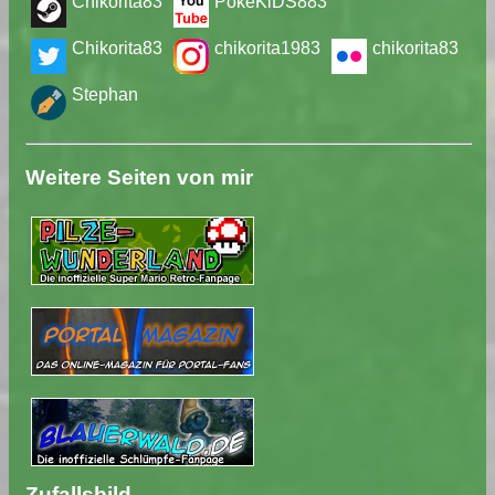
Chikorita83
PokeKiDS883
Chikorita83
chikorita1983
chikorita83
Stephan
Weitere Seiten von mir
Zufallsbild