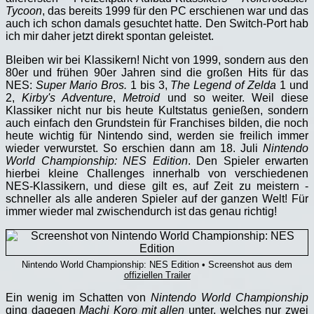
Tycoon
, das bereits 1999 für den PC erschienen war und das
auch ich schon damals gesuchtet hatte. Den Switch-Port hab
ich mir daher jetzt direkt spontan geleistet.
Bleiben wir bei Klassikern! Nicht von 1999, sondern aus den
80er und frühen 90er Jahren sind die großen Hits für das
NES:
Super Mario Bros.
1 bis 3,
The Legend of Zelda
1 und
2,
Kirby's Adventure
,
Metroid
und so weiter. Weil diese
Klassiker nicht nur bis heute Kultstatus genießen, sondern
auch einfach den Grundstein für Franchises bilden, die noch
heute wichtig für Nintendo sind, werden sie freilich immer
wieder verwurstet. So erschien dann am 18. Juli
Nintendo
World Championship: NES Edition
. Den Spieler erwarten
hierbei kleine Challenges innerhalb von verschiedenen
NES-Klassikern, und diese gilt es, auf Zeit zu meistern -
schneller als alle anderen Spieler auf der ganzen Welt! Für
immer wieder mal zwischendurch ist das genau richtig!
Nintendo World Championship: NES Edition • Screenshot aus dem
offiziellen Trailer
Ein wenig im Schatten von
Nintendo World Championship
ging dagegen
Machi Koro mit allen
unter, welches nur zwei