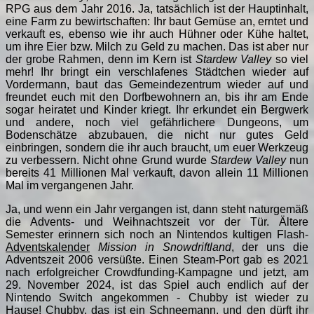
RPG aus dem Jahr 2016. Ja, tatsächlich ist der Hauptinhalt,
eine Farm zu bewirtschaften: Ihr baut Gemüse an, erntet und
verkauft es, ebenso wie ihr auch Hühner oder Kühe haltet,
um ihre Eier bzw. Milch zu Geld zu machen. Das ist aber nur
der grobe Rahmen, denn im Kern ist
Stardew Valley
so viel
mehr! Ihr bringt ein verschlafenes Städtchen wieder auf
Vordermann, baut das Gemeindezentrum wieder auf und
freundet euch mit den Dorfbewohnern an, bis ihr am Ende
sogar heiratet und Kinder kriegt. Ihr erkundet ein Bergwerk
und andere, noch viel gefährlichere Dungeons, um
Bodenschätze abzubauen, die nicht nur gutes Geld
einbringen, sondern die ihr auch braucht, um euer Werkzeug
zu verbessern. Nicht ohne Grund wurde
Stardew Valley
nun
bereits 41 Millionen Mal verkauft, davon allein 11 Millionen
Mal im vergangenen Jahr.
Ja, und wenn ein Jahr vergangen ist, dann steht naturgemäß
die Advents- und Weihnachtszeit vor der Tür. Ältere
Semester erinnern sich noch an Nintendos kultigen Flash-
Adventskalender
Mission in Snowdriftland
, der uns die
Adventszeit 2006 versüßte. Einen Steam-Port gab es 2021
nach erfolgreicher Crowdfunding-Kampagne und jetzt, am
29. November 2024, ist das Spiel auch endlich auf der
Nintendo Switch angekommen - Chubby ist wieder zu
Hause! Chubby, das ist ein Schneemann, und den dürft ihr