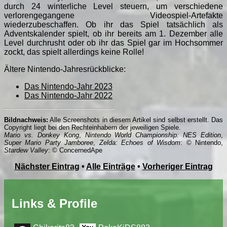
durch 24 winterliche Level steuern, um verschiedene
verlorengegangene Videospiel-Artefakte
wiederzubeschaffen. Ob ihr das Spiel tatsächlich als
Adventskalender spielt, ob ihr bereits am 1. Dezember alle
Level durchrusht oder ob ihr das Spiel gar im Hochsommer
zockt, das spielt allerdings keine Rolle!
Ältere Nintendo-Jahresrückblicke:
Das Nintendo-Jahr 2023
Das Nintendo-Jahr 2022
Bildnachweis:
Alle Screenshots in diesem Artikel sind selbst erstellt. Das
Copyright liegt bei den Rechteinhabern der jeweiligen Spiele.
Mario vs. Donkey Kong
,
Nintendo World Championship: NES Edition
,
Super Mario Party Jamboree
,
Zelda: Echoes of Wisdom
: © Nintendo,
Stardew Valley
: © ConcernedApe
Nächster Eintrag
•
Alle Einträge
•
Vorheriger Eintrag
Links & Profile