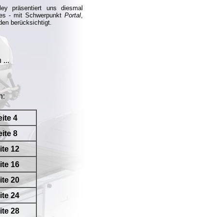
ey präsentiert uns diesmal
es - mit Schwerpunkt
Portal
,
en berücksichtigt.
...
n:
ite 4
ite 8
ite 12
ite 16
ite 20
ite 24
ite 28