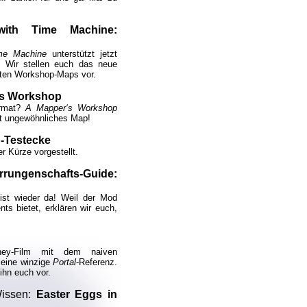
with Time Machine:
ime Machine
unterstützt jetzt
. Wir stellen euch das neue
sten Workshop-Maps vor.
‘s Workshop
ormat?
A Mapper‘s Workshop
st ungewöhnliches Map!
-Testecke
er Kürze vorgestellt.
rrungenschafts-Guide:
ist wieder da! Weil der Mod
ts bietet, erklären wir euch,
ey-Film mit dem naiven
 eine winzige
Portal
-Referenz.
 ihn euch vor.
Wissen:
Easter Eggs in