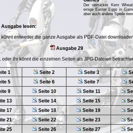
Der verrückte Kern Wheatl
einige Easter Eggs in Gam
aber auch andere Spiele werd
e Ausgabe lesen:
r könnt entweder die ganze Ausgabe als PDF-Datei downloaden 
Ausgabe 29
.. oder ihr könnt die einzelnen Seiten als JPG-Dateien betrachte
ite 1
Seite 2
Seite 3
Se
ite 5
Seite 6
Seite 7
Se
ite 9
Seite 10
Seite 11
Se
ite 13
Seite 14
Seite 15
Se
ite 17
Seite 18
Seite 19
Se
ite 21
Seite 22
Seite 23
Se
ite 25
Seite 26
Seite 27
Se