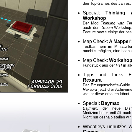
den Top-Games des Jahres.
Special:
Thinking 
Workshop
Der Mod
Thinking with T
auch den
Steam
-Workshop
Feature sowie einige der be
Map Check:
A Mapper
Testkammern im Miniaturf
macht‘s möglich, eine höch
Map Check:
Workshop
Fundstück aus der
PTI
in all
Tipps und Tricks:
E
Rexaura
Der Errungenschafts-Guide 
Rexaura
jetzt drei Achivemen
wie ihr diese erhalten könnt.
Special:
Baymax
Baymax
, der neue Disn
Medizinroboter, enthält auch
Nicht nur deshalb stellen wir
Wheatleys unnützes 
Games