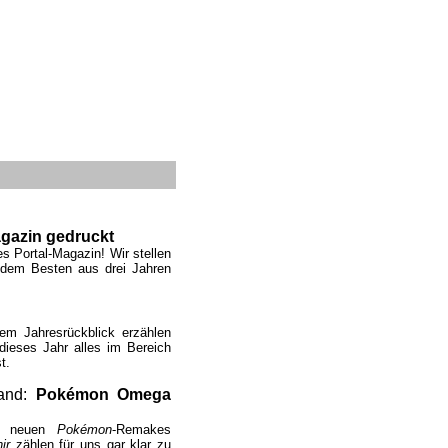
agazin gedruckt
es Portal-Magazin! Wir stellen
dem Besten aus drei Jahren
rem Jahresrückblick erzählen
dieses Jahr alles im Bereich
t.
rand:
Pokémon Omega
ie neuen
Pokémon
-Remakes
ir
zählen für uns gar klar zu