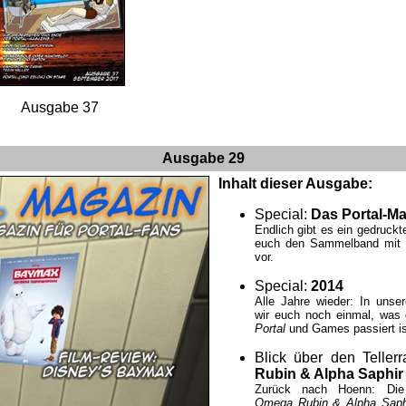
Ausgabe 37
Ausgabe 29
Inhalt dieser Ausgabe:
Special:
Das Portal-M
Endlich gibt es ein gedruckt
euch den Sammelband mit 
vor.
Special:
2014
Alle Jahre wieder: In unse
wir euch noch einmal, was 
Portal
und Games passiert is
Blick über den Teller
Rubin & Alpha Saphir
Zurück nach Hoenn: D
Omega Rubin & Alpha Saph