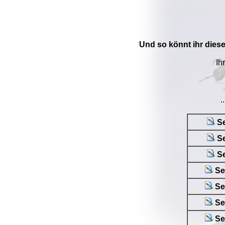
Und so könnt ihr dies
Ih
.
Se
Se
Se
Se
Se
Se
Se