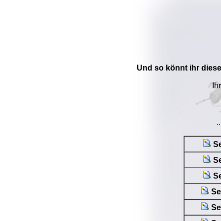
Und so könnt ihr dies
Ih
.
Se
Se
Se
Se
Se