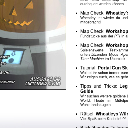
durchquert werden können.
Map Check:
Wheatley'
Wheatley ist wieder da un
mitgebracht!
Map Check:
Workshop
Fundstücke aus der
PTI
in a
Map Check:
Workshop-
Spielenswerte Testkam
unterstützenden Mods
Ape
Time Machine
im Überblick.
Tutorial:
Portal Gun Sk
Wolltet ihr schon immer eur
Wir zeigen euch, wie es geht
Tipps und Tricks:
Leg
Guide
Wir suchen weitere goldene 
World. Heute im Mittelpu
Wohlstandskugeln.
Rätsel:
Wheatleys Wür
Viel Spaß beim Knobeln! ^^
Blick über den Tellerra