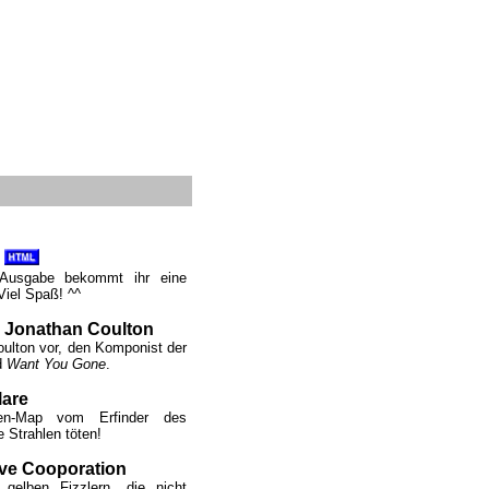
 Ausgabe bekommt ihr eine
iel Spaß! ^^
:
Jonathan Coulton
oulton vor, den Komponist der
d
Want You Gone
.
are
en-Map vom Erfinder des
e Strahlen töten!
ve Cooporation
gelben Fizzlern, die nicht