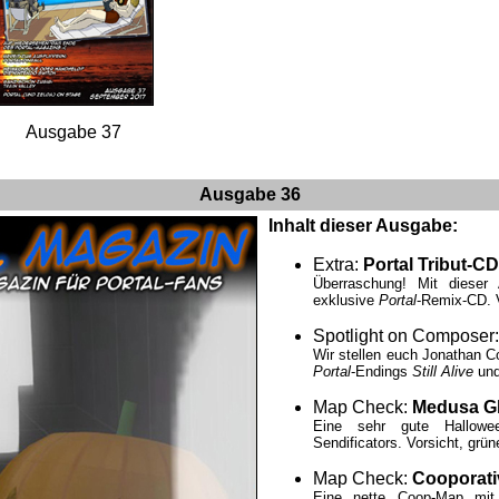
Ausgabe 37
Ausgabe 36
Inhalt dieser Ausgabe:
Extra:
Portal Tribut-CD
Überraschung! Mit dieser
exklusive
Portal
-Remix-CD. V
Spotlight on Composer
Wir stellen euch Jonathan C
Portal
-Endings
Still Alive
un
Map Check:
Medusa Gl
Eine sehr gute Hallowe
Sendificators. Vorsicht, grün
Map Check:
Cooporati
Eine nette Coop-Map mit 