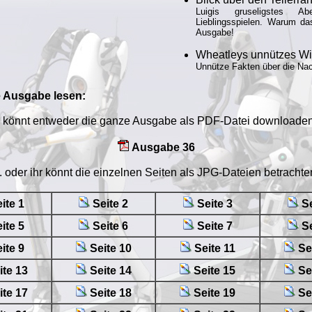
Luigis gruseligstes A
Lieblingsspielen. Warum das 
Ausgabe!
Wheatleys unnützes W
Unnütze Fakten über die Nac
e Ausgabe lesen:
r könnt entweder die ganze Ausgabe als PDF-Datei downloaden 
Ausgabe 36
.. oder ihr könnt die einzelnen Seiten als JPG-Dateien betrachte
ite 1
Seite 2
Seite 3
Se
ite 5
Seite 6
Seite 7
Se
ite 9
Seite 10
Seite 11
Se
ite 13
Seite 14
Seite 15
Se
ite 17
Seite 18
Seite 19
Se