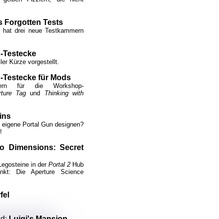
s Forgotten Tests
d hat drei neue Testkammern
-Testecke
ller Kürze vorgestellt.
Testecke für Mods
mern für die Workshop-
rture Tag
und
Thinking with
ins
e eigene Portal Gun designen?
!
o Dimensions: Secret
Legosteine in der
Portal 2
Hub
nkt: Die Aperture Science
fel
nd:
Luigi's Mansion