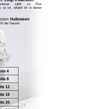
benteuer zählt zu Flos
so ist, erfahrt ihr in dieser
issen:
Halloween
ht der Geister.
...
n:
ite 4
ite 8
ite 12
ite 16
ite 20