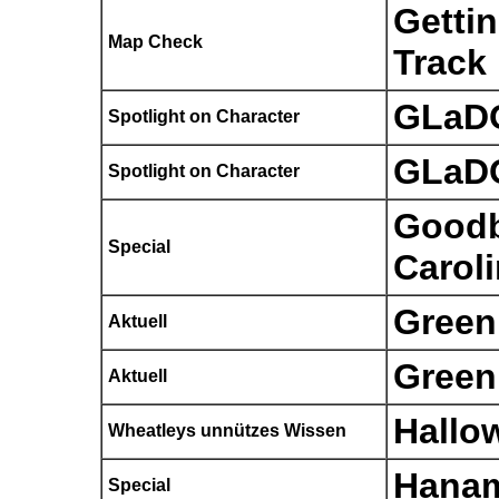
Getti
Map Check
Track
GLaD
Spotlight on Character
GLaD
Spotlight on Character
Goodb
Special
Carol
Green
Aktuell
Green
Aktuell
Hallo
Wheatleys unnützes Wissen
Hanam
Special