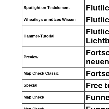
Flutli
Spotlight on Testelement
Flutli
Wheatleys unnützes Wissen
Flutli
Hammer-Tutorial
Licht
Fortsc
Preview
neuen
Fortse
Map Check Classic
Free t
Special
Funne
Map Check