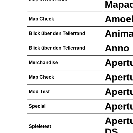
Mapad
Amoeb
Map Check
Anima
Blick über den Tellerrand
Anno 
Blick über den Tellerrand
Apert
Merchandise
Apert
Map Check
Apertu
Mod-Test
Apert
Special
Apert
Spieletest
DS