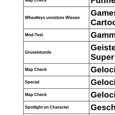
Funne
Map Check
Games
Wheatleys unnützes Wissen
Carto
Gamm
Mod-Test
Geist
Gruselstunde
Super
Geloc
Map Check
Geloc
Special
Geloci
Map Check
Gesch
Spotlight on Character