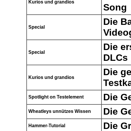
Kurios und grandios
Song
Die B
Special
Video
Die er
Special
DLCs
Die g
Kurios und grandios
Testk
Die G
Spotlight on Testelement
Die G
Wheatleys unnützes Wissen
Die G
Hammer-Tutorial