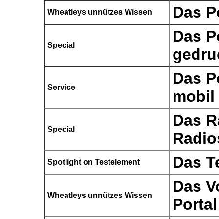
Das P
Wheatleys unnützes Wissen
Das P
Special
gedru
Das P
Service
mobil
Das R
Special
Radio
Das T
Spotlight on Testelement
Das V
Wheatleys unnützes Wissen
Portal