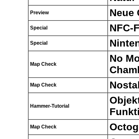
Neue G
Preview
NFC-F
Special
Ninte
Special
No Mo
Map Check
Cham
Nosta
Map Check
Objek
Hammer-Tutorial
Funkt
Octo
Map Check