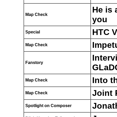
He is 
Map Check
you
HTC V
Special
Impet
Map Check
Interv
Fanstory
GLaD
Into t
Map Check
Joint 
Map Check
Jonat
Spotlight on Composer