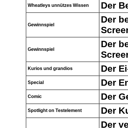
Der B
Wheatleys unnützes Wissen
Der b
Gewinnspiel
Scree
Der b
Gewinnspiel
Scree
Der Ei
Kurios und grandios
Der En
Special
Der G
Comic
Der K
Spotlight on Testelement
Der v