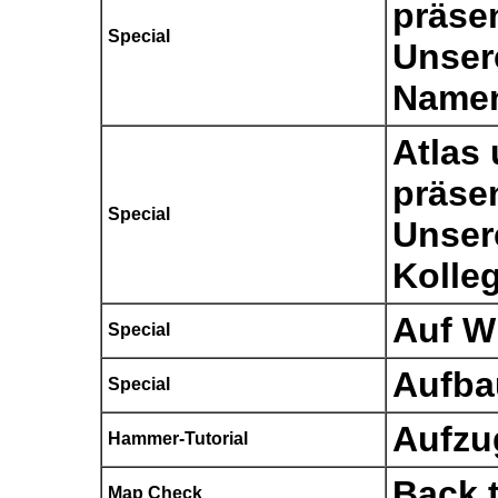
präsen
Special
Unser
Namen
Atlas
präsen
Special
Unser
Kolle
Auf W
Special
Aufba
Special
Aufzu
Hammer-Tutorial
Back t
Map Check