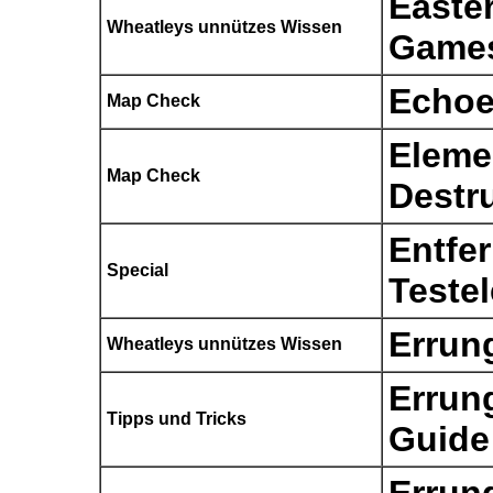
Easte
Wheatleys unnützes Wissen
Game
Echo
Map Check
Eleme
Map Check
Destr
Entfer
Special
Teste
Errun
Wheatleys unnützes Wissen
Errun
Tipps und Tricks
Guide