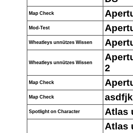
Apert
Map Check
Apert
Mod-Test
Apert
Wheatleys unnützes Wissen
Apertu
Wheatleys unnützes Wissen
2
Apertu
Map Check
asdfjk
Map Check
Atlas
Spotlight on Character
Atlas